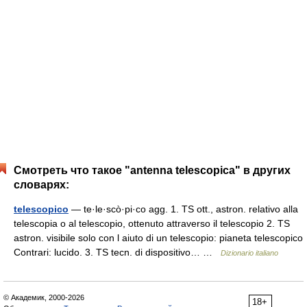
Смотреть что такое "antenna telescopica" в других
словарях:
telescopico
— te·le·scò·pi·co agg. 1. TS ott., astron. relativo alla
telescopia o al telescopio, ottenuto attraverso il telescopio 2. TS
astron. visibile solo con l aiuto di un telescopio: pianeta telescopico
Contrari: lucido. 3. TS tecn. di dispositivo… …
Dizionario italiano
© Академик, 2000-2026
18+